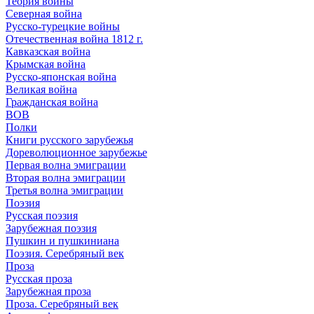
Теория войны
Северная война
Русско-турецкие войны
Отечественная война 1812 г.
Кавказская война
Крымская война
Русско-японская война
Великая война
Гражданская война
ВОВ
Полки
Книги русского зарубежья
Дореволюционное зарубежье
Первая волна эмиграции
Вторая волна эмиграции
Третья волна эмиграции
Поэзия
Русская поэзия
Зарубежная поэзия
Пушкин и пушкиниана
Поэзия. Серебряный век
Проза
Русская проза
Зарубежная проза
Проза. Серебряный век