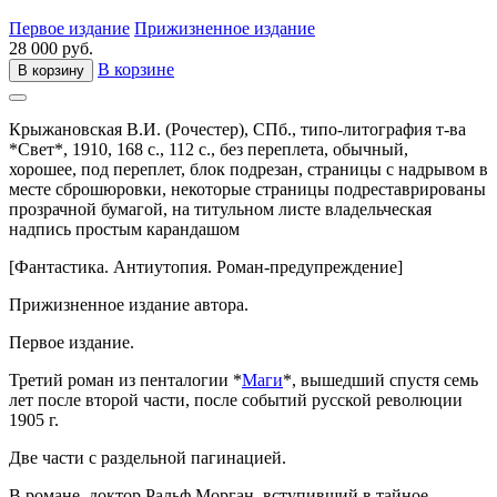
Первое издание
Прижизненное издание
28 000 руб.
В корзине
В корзину
Крыжановская В.И. (Рочестер),
СПб.,
типо-литография т-ва
*Свет*,
1910,
168 с., 112 с.,
без переплета,
обычный,
хорошее, под переплет, блок подрезан, страницы с надрывом в
месте сброшюровки, некоторые страницы подреставрированы
прозрачной бумагой, на титульном листе владельческая
надпись простым карандашом
[Фантастика. Антиутопия. Роман-предупреждение]
Прижизненное издание автора.
Первое издание.
Третий роман из пенталогии *
Маги
*, вышедший спустя семь
лет после второй части, после событий русской революции
1905 г.
Две части с раздельной пагинацией.
В романе доктор Ральф Морган, вступивший в тайное