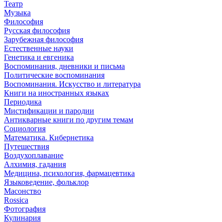
Театр
Музыка
Философия
Русская философия
Зарубежная философия
Естественные науки
Генетика и евгеника
Воспоминания, дневники и письма
Политические воспоминания
Воспоминания. Искусство и литература
Книги на иностранных языках
Периодика
Мистификации и пародии
Антикварные книги по другим темам
Социология
Математика. Кибернетика
Путешествия
Воздухоплавание
Алхимия, гадания
Медицина, психология, фармацевтика
Языковедение, фольклор
Масонство
Rossica
Фотография
Кулинария