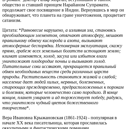
общество и ставший принцем Нарайаном Супрамати,
продолжает свое посвящение в Индии. Вернувшись в мир он
обнаруживает, что планета на гране уничтожения, процветает
сатанизм.
Цитата: *
Равновесие нарушено, а излияния зла, становясь
преобладающим элементом, отягчают атмосферу, мешают
правильному обмену кислорода и азота, вызывают
атмосферные беспорядки. Непомерная эксплуатация, скажу
прямо, грабеж всех земельных богатств истощают землю;
климат изменяется, холод, засуха или избыток влаги
уничтожают плодородие почвы и вызывают голод.
Питательные соки иссякают, прекращается правильный
обмен необходимых веществ среди различных царств
природы. Растительность становится жалкой и слабой;
население дает людей хилых, нервных, болезненных,
стареющих преждевременно, предрасположенных к порокам
и болезням, которые человечество само породило. В конце
концов, планет умирает и ад торжествует победу, радуясь,
что уничтожен чудный цветок божественного
творчества
*.
Вера Ивановна Крыжановская (1861-1924) - популярная в
начале XX века писательница, которая прославилась
оккультными и фантастическими романами.