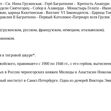
 - Св. Нина Грузинская - Герб Багратиони - Крепость Ананури -
дели Святогорец - Собор в Алаверди - Монастырь Гелати - Икон
ван, царица Кахетинская - Вахтанг VI Законодатель - Царица Та
раклия II Багратиона - Первый Католикос-Патриарх всея Грузия 
(грузинском, русском, французском, немецком, итальянском).
ожником.
я в тигровой шкуре*.
ойского, правившего с 1900 по 1946 гг., с его гербом, вытисне
ых в России черногорских княжен Милицы и Анастасии Никола
ный институт в Санкт-Петербурге. Одна из дочерей Виктора Эм