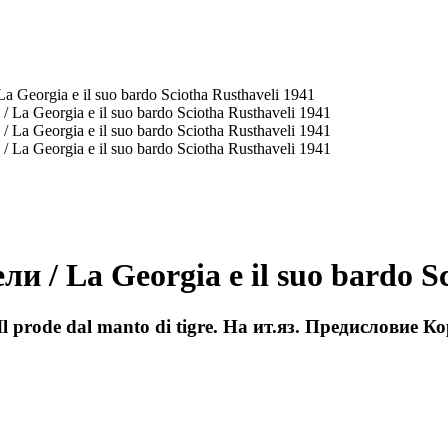
eorgia e il suo bardo Sciotha Rusthaveli 1941
и / La Georgia e il suo bardo Sc
ro Il prode dal manto di tigre. На ит.яз. Предислови