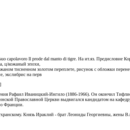
el suo capolavoro Il prode dal manto di tigre. На ит.яз. Предисло
та,
ц/кожаный эпохи,
ожаном тисненном золотом переплете, рисунок с обложки перен
е, экслибрис на перв
]
жения Рафаил Иваницкий-Ингило (1886-1966). Он окончил Тифл
зинской Православной Церкви выдвигался кандидатом на кафедру 
во Франции.
хранскому. Князь Ираклий - брат Леониды Георгиевны, жены В