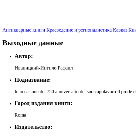
Антикварные книги
Краеведение и регионалистика
Кавказ
Кни
Выходные данные
Автор:
Иваницкий-Ингило Рафаил
Подназвание:
In occasione del 750 anniversario del suo capolavoro Il pr
Город издания книги:
Roma
Издательство: