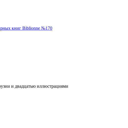
арных книг Biblionne №170
ой Грузии и двадцатью иллюстрациями