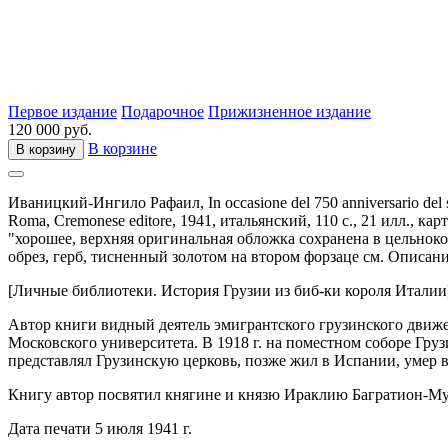
Первое издание
Подарочное
Прижизненное издание
120 000 руб.
В корзине
В корзину
Иваницкий-Ингило Рафаил,
In occasione del 750 anniversario d
Roma,
Cremonese editore,
1941,
итальянский,
110 с., 21 илл., кар
"хорошее, верхняя оригинальная обложка сохранена в цельнок
обрез, герб, тисненный золотом на втором форзаце см. Описани
[Личные библиотеки. История Грузии из биб-ки короля Италии
Автор книги видный деятель эмигрантского грузинского дви
Московского университета. В 1918 г. на поместном соборе Гру
представлял Грузинскую церковь, позже жил в Испании, умер 
Книгу автор посвятил княгине и князю Ираклию Багратион-Му
Дата печати 5 июля 1941 г.