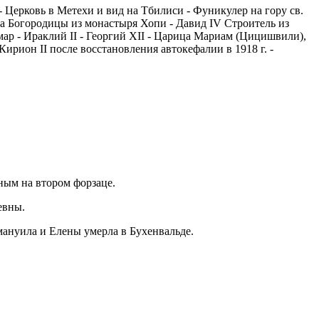
 Церковь в Метехи и вид на Тбилиси - Фуникулер на гору св.
а Богородицы из монастыря Хопи - Давид IV Строитель из
мар - Ираклий II - Георгий XII - Царица Мариам (Цицишвили),
Кирион II после восстановления автокефалии в 1918 г. -
нным на втором форзаце.
евны.
мануила и Елены умерла в Бухенвальде.