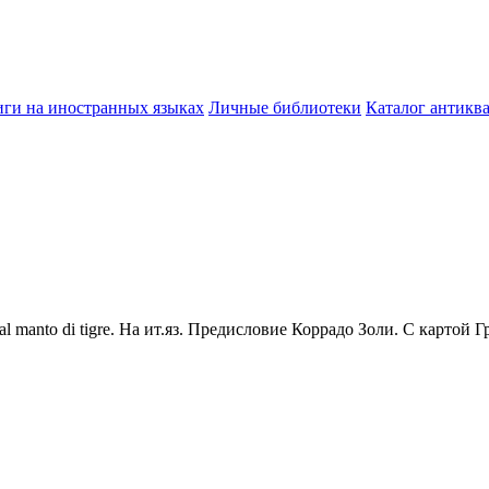
ги на иностранных языках
Личные библиотеки
Каталог антикв
ode dal manto di tigre. На ит.яз. Предисловие Коррадо Золи. С карт