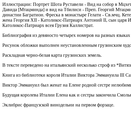
Иллюстрации: Портрет Шота Руставели - Вид на собор в Мцхете
Давида [Мтацминда] и вид на Тбилиси - Преп. Георгий Мтацми
династии Багратион. Фреска в монастыре Гелати - Св.мчц. Кете
жена Георгия XII - Католикос-Патриарх Антоний II, сын царя И
Католикос-Патриарх всея Грузия Каллистрат.
Библиография из девяносто четырех номеров на разных языках 
Рисунок обложки выполнен неустановленным грузинским худ
Раскладная черно-белая карта грузинских земель.
В тексте переведено на итальянский несколько строф из *Витяз
Книга из библиотеки короля Италии Виктора Эммануила III Сав
Виктор Эммануил был женат на Елене родной сестре нелюбим
Будущая королева Италии Елена как и сестры закончила Смоль
Эклибрис французской винодельни на первом форзаце.