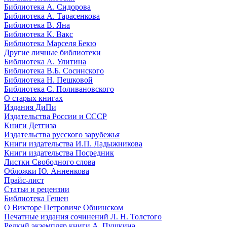
Библиотека А. Сидорова
Библиотека А. Тарасенкова
Библиотека В. Яна
Библиотека К. Вакс
Библиотека Марселя Бекю
Другие личные библиотеки
Библиотека А. Улитина
Библиотека В.Б. Сосинского
Библиотека Н. Пешковой
Библиотека С. Поливановского
О старых книгах
Издания ДиПи
Издательства России и СССР
Книги Детгиза
Издательства русского зарубежья
Книги издательства И.П. Ладыжникова
Книги издательства Посредник
Листки Свободного слова
Обложки Ю. Анненкова
Прайс-лист
Статьи и рецензии
Библиотека Гешен
О Викторе Петровиче Обнинском
Печатные издания сочинений Л. Н. Толстого
Редкий экземпляр книги А. Пушкина