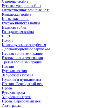
Северная война
Русско-турецкие войны
Отечественная война 1812 г.
Кавказская война
Крымская война
Русско-японская война
Великая война
Гражданская война
ВОВ
Полки
Книги русского зарубежья
Дореволюционное зарубежье
Первая волна эмиграции
Вторая волна эмиграции
Третья волна эмиграции
Поэзия
Русская поэзия
Зарубежная поэзия
Пушкин и пушкиниана
Поэзия. Серебряный век
Проза
Русская проза
Зарубежная проза
Проза. Серебряный век
Автографы