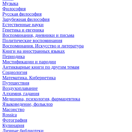
Музыка
Философия
Русская философия
Зарубежная философия
Естественные науки
Генетика и евгеника
Воспоминания, дневники и письма
Политические воспоминания
Воспоминания. Искусство и литература
Книги на иностранных языках
Периодика
Мистификации и пародии
Антикварные книги по другим темам
Социология
Математика. Кибернетика
Путешествия
Воздухоплавание
Алхимия, гадания
Медицина, психология, фармацевтика
Языковедение, фольклор
Масонство
Rossica
Фотография
Кулинария
Личные библиотеки