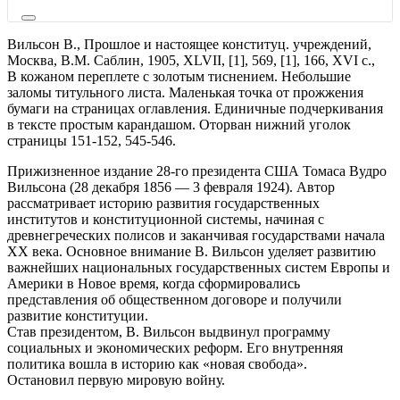
Вильсон В.,
Прошлое и настоящее конституц. учреждений,
Москва,
В.М. Саблин,
1905,
XLVII, [1], 569, [1], 166, XVI с.,
В кожаном переплете с золотым тиснением. Небольшие
заломы титульного листа. Маленькая точка от прожжения
бумаги на страницах оглавления. Единичные подчеркивания
в тексте простым карандашом. Оторван нижний уголок
страницы 151-152, 545-546.
Прижизненное издание 28-го президента США Томаса Вудро
Вильсона (28 декабря 1856 — 3 февраля 1924). Автор
рассматривает историю развития государственных
институтов и конституционной системы, начиная с
древнегреческих полисов и заканчивая государствами начала
XX века. Основное внимание В. Вильсон уделяет развитию
важнейших национальных государственных систем Европы и
Америки в Новое время, когда сформировались
представления об общественном договоре и получили
развитие конституции.
Став президентом, В. Вильсон выдвинул программу
социальных и экономических реформ. Его внутренняя
политика вошла в историю как «новая свобода».
Остановил первую мировую войну.