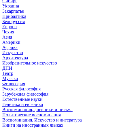
Сибирь
Украина
Закарпатье
Прибалтика
Белоруссия
Европа
Чехия
Азия
Америки
Африка
Искусство
Архитектура
Изобразительное искусство
ДПИ
Театр
Музыка
Философия
Русская философия
Зарубежная философия
Естественные науки
Генетика и евгеника
Воспоминания, дневники и письма
Политические воспоминания
Воспоминания. Искусство и литература
Книги на иностранных языках