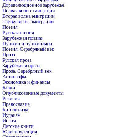
Дореволюционное зарубежье
Первая волна эмиграции
Вторая волна эмиграции
Третья волна эмиграции
Поэзия
Русская поэзия
Зарубежная поэзия
Пушкин и пушкиниана
Поэзия. Серебряный век
Проза
Русская проза
Зарубежная проза
Проза. Серебряный век
Автографы
Экономика и финансы
Банки
Опубликованные документы
Религия
Православие
Католицизм
Иудаизм
Ислам
Детские книги
Юриспруденция