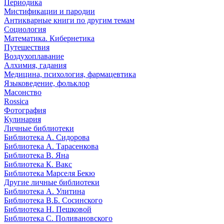
Периодика
Мистификации и пародии
Антикварные книги по другим темам
Социология
Математика. Кибернетика
Путешествия
Воздухоплавание
Алхимия, гадания
Медицина, психология, фармацевтика
Языковедение, фольклор
Масонство
Rossica
Фотография
Кулинария
Личные библиотеки
Библиотека А. Сидорова
Библиотека А. Тарасенкова
Библиотека В. Яна
Библиотека К. Вакс
Библиотека Марселя Бекю
Другие личные библиотеки
Библиотека А. Улитина
Библиотека В.Б. Сосинского
Библиотека Н. Пешковой
Библиотека С. Поливановского