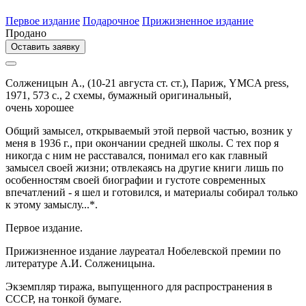
Первое издание
Подарочное
Прижизненное издание
Продано
Оставить заявку
Солженицын А.,
(10-21 августа ст. ст.),
Париж,
YMCA press,
1971,
573 с., 2 схемы,
бумажный оригинальный,
очень хорошее
Общий замысел, открываемый этой первой частью, возник у
меня в 1936 г., при окончании средней школы. С тех пор я
никогда с ним не расставался, понимал его как главный
замысел своей жизни; отвлекаясь на другие книги лишь по
особенностям своей биографии и густоте современных
впечатлений - я шел и готовился, и материалы собирал только
к этому замыслу...*.
Первое издание.
Прижизненное издание лауреатал Нобелевской премии по
литературе А.И. Солженицына.
Экземпляр тиража, выпущенного для распространения в
СССР, на тонкой бумаге.