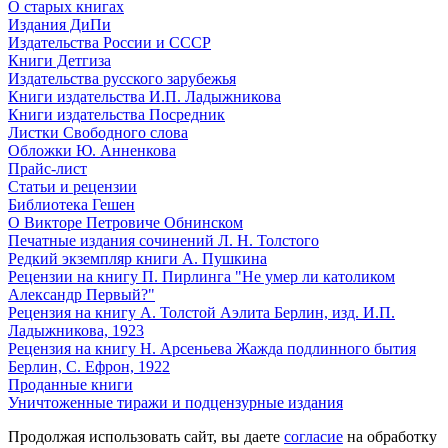
О старых книгах
Издания ДиПи
Издательства России и СССР
Книги Детгиза
Издательства русского зарубежья
Книги издательства И.П. Ладыжникова
Книги издательства Посредник
Листки Свободного слова
Обложки Ю. Анненкова
Прайс-лист
Статьи и рецензии
Библиотека Гешен
О Викторе Петровиче Обнинском
Печатные издания сочинений Л. Н. Толстого
Редкий экземпляр книги А. Пушкина
Рецензии на книгу П. Пирлинга "Не умер ли католиком
Александр Первый?"
Рецензия на книгу А. Толстой Аэлита Берлин, изд. И.П.
Ладыжникова, 1923
Рецензия на книгу Н. Арсеньева Жажда подлинного бытия
Берлин, С. Ефрон, 1922
Проданные книги
Уничтоженные тиражи и подцензурные издания
Продолжая использовать сайт, вы даете
согласие
на обработку