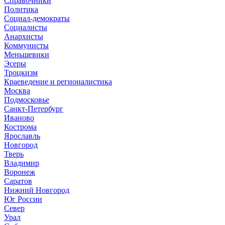
Справочники
Политика
Социал-демократы
Социалисты
Анархисты
Коммунисты
Меньшевики
Эсеры
Троцкизм
Краеведение и регионалистика
Москва
Подмосковье
Санкт-Петербург
Иваново
Кострома
Ярославль
Новгород
Тверь
Владимир
Воронеж
Саратов
Нижний Новгород
Юг России
Север
Урал