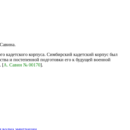
 Савина.
о кадетского корпуса. Симбирский кадетский корпус был
ства и постепенной подготовки его к будущей военной
 [
А. Савин № 00170
].
я волна эмиграции