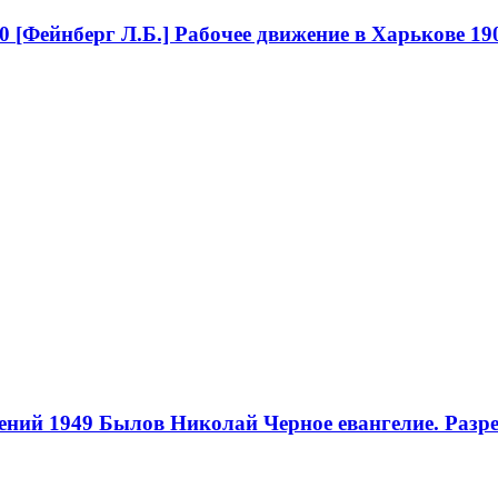
0
[Фейнберг Л.Б.] Рабочее движение в Харькове 19
ений 1949
Былов Николай Черное евангелие. Разре