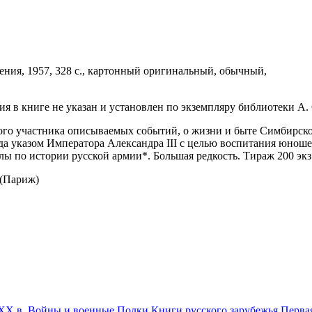
ения,
1957,
328 с.,
картонный оригинальный,
обычный,
я в книге не указан и установлен по экземпляру библиотеки А.
го участника описываемых событий, о жизни и быте Симбирског
да указом Императора Александра III с целью воспитания юноше
ы по истории русской армии*. Большая редкость. Тираж 200 экз.
 (Париж)
XX в.
Войны и военные
Полки
Книги русского зарубежья
Перва