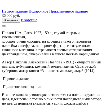
Первое издание
Подарочное
Прижизненное издание
36 000 руб.
В корзине
В корзину
Павлов Н.А.,
Paris,
1927,
159 с.,
глухой твердый,
уменьшенный,
хорошее-очень хорошее, на корешке глухого переплета
наклейка с шифром, на первом форзаце и титуле штамп
книжного магазина, встречаются слепые отчеркивания
цв.карандашом, отчеркивания в тексте постым карандашом
Автор Николай Алексеевич Павлов (?-1931) - общественный
деятель, публицист, крупный землевладелец Саратовской
губернии, автор книги *Записки землевладельца* (1914).
Первое издание.
Прижизненное издание.
В книге вина за революция возлагается на плечи окружения
царя, идёт речь не только о личности последнего императора,
но дается попытка анализа ситуации, сложившейся в