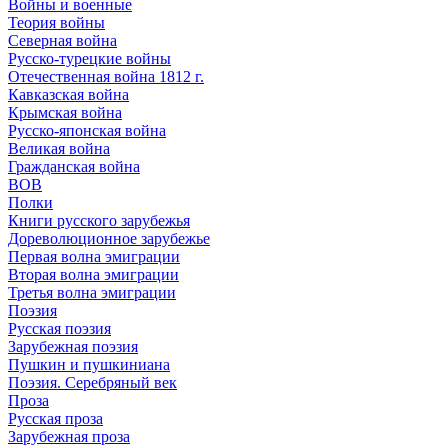
Войны и военные
Теория войны
Северная война
Русско-турецкие войны
Отечественная война 1812 г.
Кавказская война
Крымская война
Русско-японская война
Великая война
Гражданская война
ВОВ
Полки
Книги русского зарубежья
Дореволюционное зарубежье
Первая волна эмиграции
Вторая волна эмиграции
Третья волна эмиграции
Поэзия
Русская поэзия
Зарубежная поэзия
Пушкин и пушкиниана
Поэзия. Серебряный век
Проза
Русская проза
Зарубежная проза