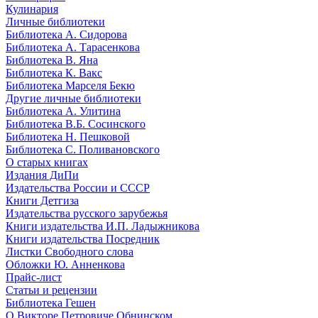
Кулинария
Личные библиотеки
Библиотека А. Сидорова
Библиотека А. Тарасенкова
Библиотека В. Яна
Библиотека К. Вакс
Библиотека Марселя Бекю
Другие личные библиотеки
Библиотека А. Улитина
Библиотека В.Б. Сосинского
Библиотека Н. Пешковой
Библиотека С. Поливановского
О старых книгах
Издания ДиПи
Издательства России и СССР
Книги Детгиза
Издательства русского зарубежья
Книги издательства И.П. Ладыжникова
Книги издательства Посредник
Листки Свободного слова
Обложки Ю. Анненкова
Прайс-лист
Статьи и рецензии
Библиотека Гешен
О Викторе Петровиче Обнинском