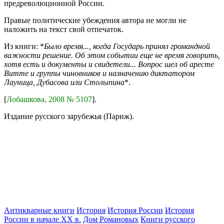
предреволюционной России.
Правые политические убеждения автора не могли не
наложить на текст свой отпечаток.
Из книги: *
Было время..., когда Государь принял громандной
важности решение. Об этом событии еще не время говорить,
хотя есть и документы и свидетели... Вопрос шел об аресте
Витте и группы чиновников и назначению диктатором
Лауница, Дубасова или Столыпина
*.
[
Лобашкова, 2008 № 5107
].
Издание русского зарубежья (Париж).
Антикварные книги
История
История России
История
России в начале XX в.
Дом Романовых
Книги русского