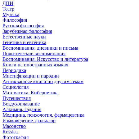
ДПИ
Театр
Музыка
Философия
Русская философия
Зарубежная философия
Естественные науки
Генетика и евгеника
Воспоминания, дневники и письма
Политические воспоминания
Воспоминания. Искусство и литература
Книги на иностранных языках
Периодика
Мистификации и пародии
Антикварные книги по другим темам
Социология
Математика. Кибернетика
Путешествия
Воздухоплавание
Алхимия, гадания
Медицина, психология, фармацевтика
Языковедение, фольклор
Масонство
Rossica
Фотография