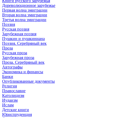
Книги русского зарубежья
Дореволюционное зарубежье
Первая волна эмиграции
Вторая волна эмиграции
Третья волна эмиграции
Поэзия
Русская поэзия
Зарубежная поэзия
Пушкин и пушкиниана
Поэзия. Серебряный век
Проза
Русская проза
Зарубежная проза
Проза. Серебряный век
Автографы
Экономика и финансы
Банки
Опубликованные документы
Религия
Православие
Католицизм
Иудаизм
Ислам
Детские книги
Юриспруденция