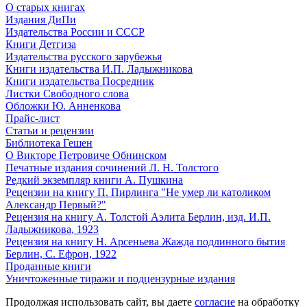
О старых книгах
Издания ДиПи
Издательства России и СССР
Книги Детгиза
Издательства русского зарубежья
Книги издательства И.П. Ладыжникова
Книги издательства Посредник
Листки Свободного слова
Обложки Ю. Анненкова
Прайс-лист
Статьи и рецензии
Библиотека Гешен
О Викторе Петровиче Обнинском
Печатные издания сочинений Л. Н. Толстого
Редкий экземпляр книги А. Пушкина
Рецензии на книгу П. Пирлинга "Не умер ли католиком
Александр Первый?"
Рецензия на книгу А. Толстой Аэлита Берлин, изд. И.П.
Ладыжникова, 1923
Рецензия на книгу Н. Арсеньева Жажда подлинного бытия
Берлин, С. Ефрон, 1922
Проданные книги
Уничтоженные тиражи и подцензурные издания
Продолжая использовать сайт, вы даете
согласие
на обработку