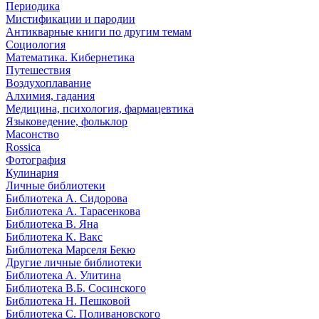
Периодика
Мистификации и пародии
Антикварные книги по другим темам
Социология
Математика. Кибернетика
Путешествия
Воздухоплавание
Алхимия, гадания
Медицина, психология, фармацевтика
Языковедение, фольклор
Масонство
Rossica
Фотография
Кулинария
Личные библиотеки
Библиотека А. Сидорова
Библиотека А. Тарасенкова
Библиотека В. Яна
Библиотека К. Вакс
Библиотека Марселя Бекю
Другие личные библиотеки
Библиотека А. Улитина
Библиотека В.Б. Сосинского
Библиотека Н. Пешковой
Библиотека С. Поливановского