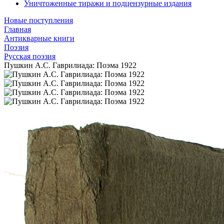
Уничтоженные тиражи и подцензурные издания
Новые поступления
Главная
Антикварные книги
Поэзия
Русская поэзия
Пушкин А.С. Гаврилиада: Поэма 1922