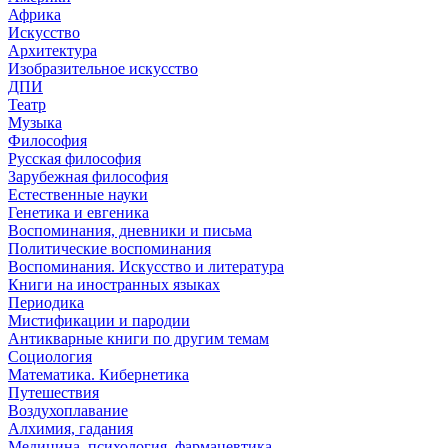
Африка
Искусство
Архитектура
Изобразительное искусство
ДПИ
Театр
Музыка
Философия
Русская философия
Зарубежная философия
Естественные науки
Генетика и евгеника
Воспоминания, дневники и письма
Политические воспоминания
Воспоминания. Искусство и литература
Книги на иностранных языках
Периодика
Мистификации и пародии
Антикварные книги по другим темам
Социология
Математика. Кибернетика
Путешествия
Воздухоплавание
Алхимия, гадания
Медицина, психология, фармацевтика