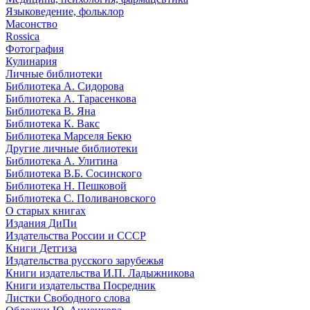
Языковедение, фольклор
Масонство
Rossica
Фотография
Кулинария
Личные библиотеки
Библиотека А. Сидорова
Библиотека А. Тарасенкова
Библиотека В. Яна
Библиотека К. Вакс
Библиотека Марселя Бекю
Другие личные библиотеки
Библиотека А. Улитина
Библиотека В.Б. Сосинского
Библиотека Н. Пешковой
Библиотека С. Поливановского
О старых книгах
Издания ДиПи
Издательства России и СССР
Книги Детгиза
Издательства русского зарубежья
Книги издательства И.П. Ладыжникова
Книги издательства Посредник
Листки Свободного слова