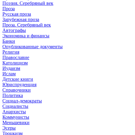
Поэзия. Серебряный век
Проза
Русская проза
Зарубежная проза
Проза. Серебряный век
Автографы
Экономика и финансы
Банки
Опубликованные документы
Религия
Православие
Католицизм
Иудаизм
Ислам
Детские книги
Юриспруденция
Справочники
Политика
Социал-демократы
Социалисты
Анархисты
Коммунисты
Меньшевики
Эсеры
Троцкизм