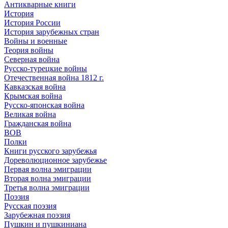
Антикварные книги
История
История России
История зарубежных стран
Войны и военные
Теория войны
Северная война
Русско-турецкие войны
Отечественная война 1812 г.
Кавказская война
Крымская война
Русско-японская война
Великая война
Гражданская война
ВОВ
Полки
Книги русского зарубежья
Дореволюционное зарубежье
Первая волна эмиграции
Вторая волна эмиграции
Третья волна эмиграции
Поэзия
Русская поэзия
Зарубежная поэзия
Пушкин и пушкиниана