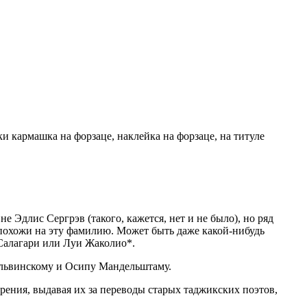
ки кармашка на форзаце, наклейка на форзаце, на титуле
не Эдлис Сергрэв (такого, кажется, нет и не было), но ряд
 похожи на эту фамилию. Может быть даже какой-нибудь
Салагари или Луи Жаколио*.
ельвинскому и Осипу Мандельштаму.
ения, выдавая их за переводы старых таджикских поэтов,