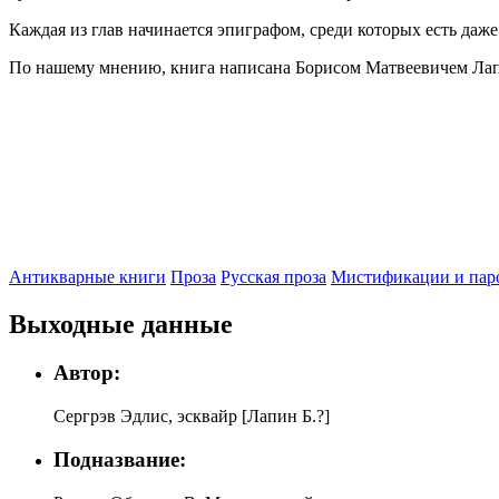
Каждая из глав начинается эпиграфом, среди которых есть даже
По нашему мнению, книга написана Борисом Матвеевичем Лапин
Антикварные книги
Проза
Русская проза
Мистификации и пар
Выходные данные
Автор:
Сергрэв Эдлис, эсквайр [Лапин Б.?]
Подназвание: