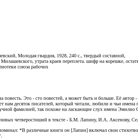
шевский,
Молодая гвардия,
1928,
240 с.,
твердый составной,
 Милашевского, утрата краев переплета. шифр на корешке, остат
лиотеки союза рабочих
повесть. Это - сто повестей, а может быть и больше. Её автор - 
ет нам десяток писателей, который читали, любили и чьи имена
звучной фамилией, так похоже на ласкающие слух имена Эмилио 
ивых четверостиший в тексте - Б.М. Лапину, И.А. Аксенову, С
оминал: *В различные книги он [Лапин] включал свои стихотвор
.