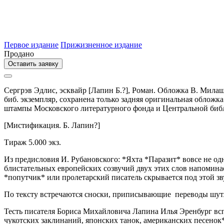
Первое издание
Прижизненное издание
Продано
Оставить заявку
Сергрэв Эдлис, эсквайр [Лапин Б.?],
Роман. Обложка В. Мила
биб. экземпляр, сохранена только задняя оригинальная обложка
штампы Московского литературного фонда и Центральной биб
[Мистификация. Б. Лапин?]
Тираж 5.000 экз.
Из предисловия И. Рубановского: *Яхта *Паразит* вовсе не одна 
блистательных европейских созвучий двух этих слов напомина
*попутчик* или пролетарский писатель скрывается под этой 
По тексту встречаются сноски, приписывающие переводы шутл
Тесть писателя Бориса Михайловича Лапина Илья Эренбург всп
чукотских заклинаний, японских танок, американских песенок*