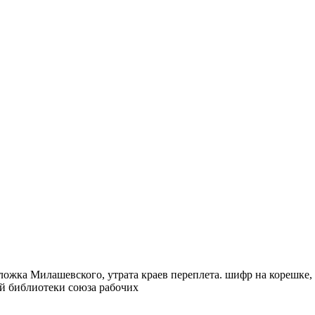
бложка Милашевского, утрата краев переплета. шифр на корешке, 
й библиотеки союза рабочих