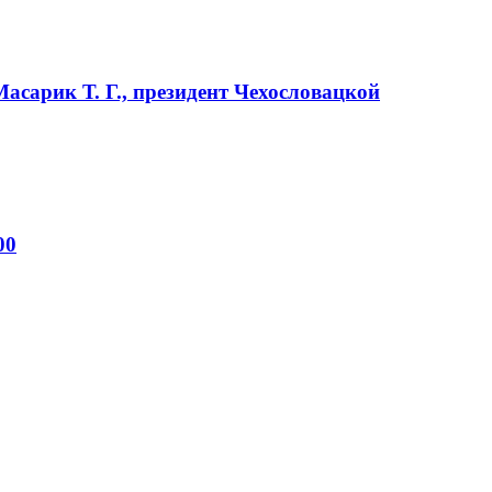
Масарик Т. Г., президент Чехословацкой
00