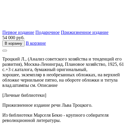
Первое издание
Подарочное
Прижизненное издание
54 000 руб.
В корзине
В корзину
Троцкий Л.,
(Анализ советского хозяйства и тенденций его
развития),
Москва-Ленинград,
Плановое хозяйство,
1925,
61
с.+3 с.каталога,
бумажный оригинальный,
хорошее, экземпляр в необрезанных обложках, на верхней
обложке чернильное пятно, на обороте обложки и титула
влад.штампы см. Описание
[Личные библиотеки]
Прижизненное издание речи Льва Троцкого.
Из библиотеки Марселя Бекю - крупного собирателя
революционной литературы.