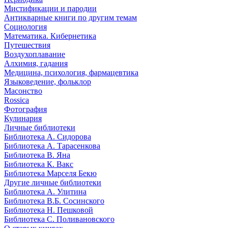
Мистификации и пародии
Антикварные книги по другим темам
Социология
Математика. Кибернетика
Путешествия
Воздухоплавание
Алхимия, гадания
Медицина, психология, фармацевтика
Языковедение, фольклор
Масонство
Rossica
Фотография
Кулинария
Личные библиотеки
Библиотека А. Сидорова
Библиотека А. Тарасенкова
Библиотека В. Яна
Библиотека К. Вакс
Библиотека Марселя Бекю
Другие личные библиотеки
Библиотека А. Улитина
Библиотека В.Б. Сосинского
Библиотека Н. Пешковой
Библиотека С. Поливановского