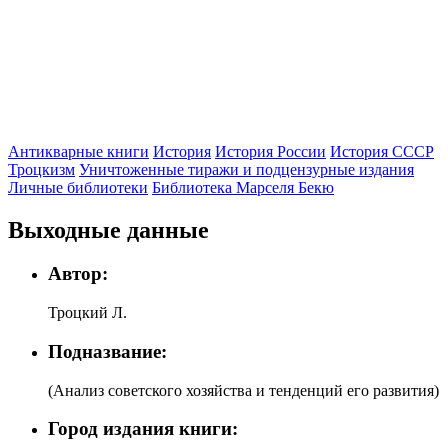
Антикварные книги
История
История России
История СССР
Троцкизм
Уничтоженные тиражи и подцензурные издания
Личные библиотеки
Библиотека Марселя Бекю
Выходные данные
Автор:
Троцкий Л.
Подназвание:
(Анализ советского хозяйства и тенденций его развития)
Город издания книги: