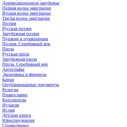
Дореволюционное зарубежье
Первая волна эмиграции
Вторая волна эмиграции
Третья волна эмиграции
Поэзия
Русская поэзия
Зарубежная поэзия
Пушкин и пушкиниана
Поэзия. Серебряный век
Проза
Русская проза
Зарубежная проза
Проза. Серебряный век
Автографы
Экономика и финансы
Банки
Опубликованные документы
Религия
Православие
Католицизм
Иудаизм
Ислам
Детские книги
Юриспруденция
Справочники