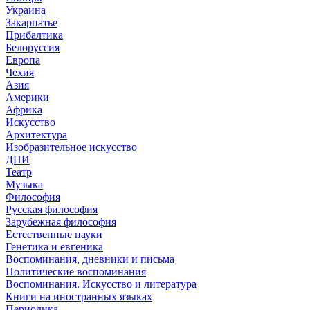
Украина
Закарпатье
Прибалтика
Белоруссия
Европа
Чехия
Азия
Америки
Африка
Искусство
Архитектура
Изобразительное искусство
ДПИ
Театр
Музыка
Философия
Русская философия
Зарубежная философия
Естественные науки
Генетика и евгеника
Воспоминания, дневники и письма
Политические воспоминания
Воспоминания. Искусство и литература
Книги на иностранных языках
Периодика