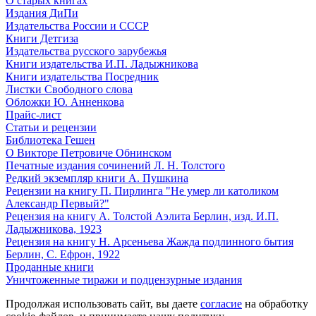
О старых книгах
Издания ДиПи
Издательства России и СССР
Книги Детгиза
Издательства русского зарубежья
Книги издательства И.П. Ладыжникова
Книги издательства Посредник
Листки Свободного слова
Обложки Ю. Анненкова
Прайс-лист
Статьи и рецензии
Библиотека Гешен
О Викторе Петровиче Обнинском
Печатные издания сочинений Л. Н. Толстого
Редкий экземпляр книги А. Пушкина
Рецензии на книгу П. Пирлинга "Не умер ли католиком
Александр Первый?"
Рецензия на книгу А. Толстой Аэлита Берлин, изд. И.П.
Ладыжникова, 1923
Рецензия на книгу Н. Арсеньева Жажда подлинного бытия
Берлин, С. Ефрон, 1922
Проданные книги
Уничтоженные тиражи и подцензурные издания
Продолжая использовать сайт, вы даете
согласие
на обработку