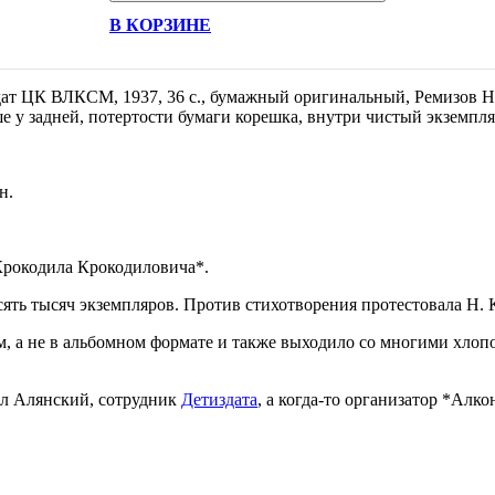
В КОРЗИНЕ
дат ЦК ВЛКСМ,
1937,
36 с.,
бумажный оригинальный,
Ремизов Н
 у задней, потертости бумаги корешка, внутри чистый экземпл
н.
Крокодила Крокодиловича*.
сять тысяч экземпляров. Против стихотворения протестовала Н. 
, а не в альбомном формате и также выходило со многими хлоп
л Алянский, сотрудник
Детиздата
, а когда-то организатор *Алко