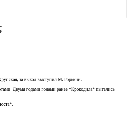
.,
яр
Крупская, за выход выступил М. Горький.
отами. Двумя годами годами ранее *Крокодила* пытались
носта*.