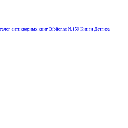
талог антикварных книг Biblionne №159
Книги Детгиза