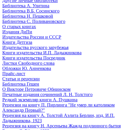
Другие личные библиотеки
Библиотека А. Улитина
Библиотека В.Б. Сосинского
Библиотека Н. Пешковой
Библиотека С. Поливановского
О старых книгах
Издания ДиПи
Издательства России и СССР
Книги Детгиза
Издательства русского зарубежья
Книги издательства И.П. Ладыжникова
Книги издательства Посредник
Листки Свободного слова
Обложки Ю. Анненкова
Прайс-лист
Статьи и рецензии
Библиотека Гешен
О Викторе Петровиче Обнинском
Печатные издания сочинений Л. Н. Толстого
Редкий экземпляр книги А. Пушкина
Рецензии на книгу П. Пирлинга "Не умер ли католиком
Александр Первый?"
Рецензия на книгу А. Толстой Аэлита Берлин, изд. И.П.
Ладыжникова, 1923
Рецензия на книгу Н. Арсеньева Жажда подлинного бытия