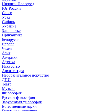
Нижний Новгород
Юг России
Север
Урал
Сибирь
Украина
Закарпатье
Прибалтика
Белоруссия
Европа
Чехия
Азия
Америки
Африка
Искусство
Архитектура
Изобразительное искусство
ДПИ
Театр
Музыка
Философия
Русская философия
Зарубежная философия
Естественные науки
Генетика и евгеника