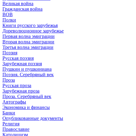
Великая война
Гражданская война
ВОВ
Полки
Книги русского зарубежья
Дореволюционное зарубежье
Первая волна эмиграции
Вторая волна эмиграции
Третья волна эмиграции
Поэзия
Русская поэзия
Зарубежная поэзия
Пушкин и пушкиниана
Поэзия. Серебряный век
Проза
Русская проза
Зарубежная проза
Проза. Серебряный век
Автографы
Экономика и финансы
Банки
Опубликованные документы
Религия
Православие
Католицизм