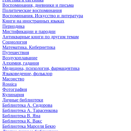
Воспоминания, дневники и письма
Политические воспоминания
Воспоминания. Искусство и литература
Книги на иностранных языках
Периодика
Мистификации и пародии
Антикварные книги по другим темам
Социология
Математика. Кибернетика
Путешествия
Воздухоплавание
Алхимия, гадания
Медицина, психология, фармацевтика
Языковедение, фольклор
Масонство
Rossica
Фотография
Кулинария
Личные библиотеки
Библиотека А. Сидорова
Библиотека А. Тарасенкова
Библиотека В. Яна
Библиотека К. Вакс
Библиотека Марселя Бекю