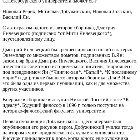
С.Петербургского университета (может быт
Николай Рерих, Мстислав Добужинский, Николай Лосский,
Василий Ян.
С автографом одного из авторов сборника, Дмитрия
Янчевецкого (подписано *от Мити Янчевецкого*),
неустановленному лицу.
Дмитрий Янчевецкий был репрессирован и погиб в лагерях.
Экземпляр со множеством пометок, подписанных В.Ян:
экземпляр брата Дмитрия Янчевецкого, Василия Янчевецкого,
известного советского исторического писателя, творившего
под псевдонимом Ян (*Чингис-хан*, *Батый*, *К последнему
морю* и др.), также бывшего автором сборника. Для В.Яна
это была одна из первых публикаций, как и для множества
других участников.
Впервые в сборнике выступил Николай Лосский с эссе *К
идеалу*. Будущий философ в 1896 г. только поступил на
историко-философский факультет университета.
Первая публикация Добужинского - здесь впервые был
опубликован его рисунок пером. Добужинский учился тогда
на втором курсе юридического факультета университета.
Рисунок принадлежит к поре, когда юного еще художника