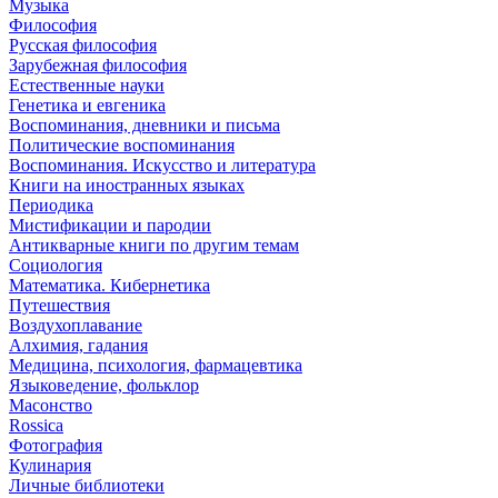
Музыка
Философия
Русская философия
Зарубежная философия
Естественные науки
Генетика и евгеника
Воспоминания, дневники и письма
Политические воспоминания
Воспоминания. Искусство и литература
Книги на иностранных языках
Периодика
Мистификации и пародии
Антикварные книги по другим темам
Социология
Математика. Кибернетика
Путешествия
Воздухоплавание
Алхимия, гадания
Медицина, психология, фармацевтика
Языковедение, фольклор
Масонство
Rossica
Фотография
Кулинария
Личные библиотеки