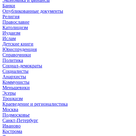
Экономика и финансы
Банки
Опубликованные документы
Религия
Православие
Католицизм
Иудаизм
Ислам
Детские книги
Юриспруденция
Справочники
Политика
Социал-демократы
Социалисты
Анархисты
Коммунисты
Меньшевики
Эсеры
Троцкизм
Краеведение и регионалистика
Москва
Подмосковье
Санкт-Петербург
Иваново
Кострома