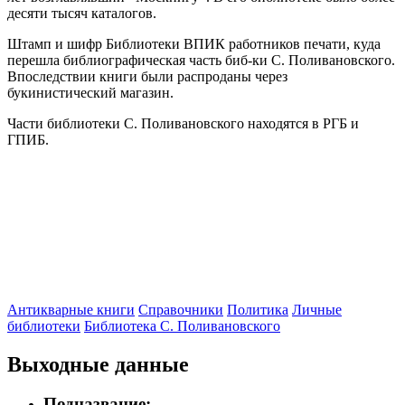
десяти тысяч каталогов.
Штамп и шифр Библиотеки ВПИК работников печати, куда
перешла библиографическая часть биб-ки С. Поливановского.
Впоследствии книги были распроданы через
букинистический магазин.
Части библиотеки С. Поливановского находятся в РГБ и
ГПИБ.
Антикварные книги
Справочники
Политика
Личные
библиотеки
Библиотека С. Поливановского
Выходные данные
Подназвание: