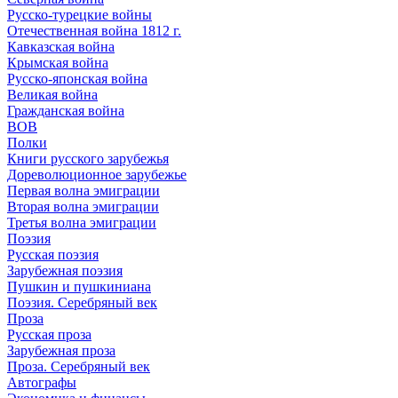
Русско-турецкие войны
Отечественная война 1812 г.
Кавказская война
Крымская война
Русско-японская война
Великая война
Гражданская война
ВОВ
Полки
Книги русского зарубежья
Дореволюционное зарубежье
Первая волна эмиграции
Вторая волна эмиграции
Третья волна эмиграции
Поэзия
Русская поэзия
Зарубежная поэзия
Пушкин и пушкиниана
Поэзия. Серебряный век
Проза
Русская проза
Зарубежная проза
Проза. Серебряный век
Автографы