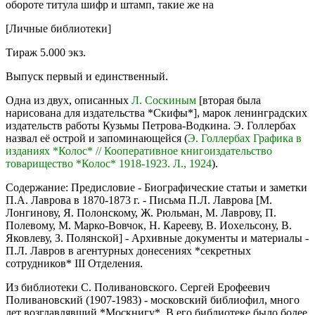
обороте титула шифр и штамп, такие же на
[Личные библиотеки]
Тираж 5.000 экз.
Выпуск первый и единственный.
Одна из двух, описанных
Л. Соскиным
[вторая была
нарисована для издательства *Скифы*], марок ленинградских
издательств работы Кузьмы Петрова-Водкина. Э. Голлербах
назвал её острой и запоминающейся (
Э. Голлербах Графика в
изданиях *Колос* // Кооперативное книгоиздательство
товарищество *Колос* 1918-1923. Л., 1924
).
Содержание: Предисловие - Биографические статьи и заметки
П.А. Лаврова в 1870-1873 г. - Письма П.Л. Лаврова [М.
Лонгинову, Я. Полонскому, Ж. Рюльман, М. Лаврову, П.
Полевому, М. Марко-Вовчок, Н. Карееву, В. Иохельсону, В.
Яковлеву, З. Полянской] - Архивные документы и материалы -
П.Л. Лавров в агентурных донесениях *секретных
сотрудников* III Отделения.
Из библиотеки С. Поливановского. Сергей Ерофеевич
Поливановский (1907-1983) - московский библиофил, много
лет возглавлявший *Москнигу*. В его библиотеке было более