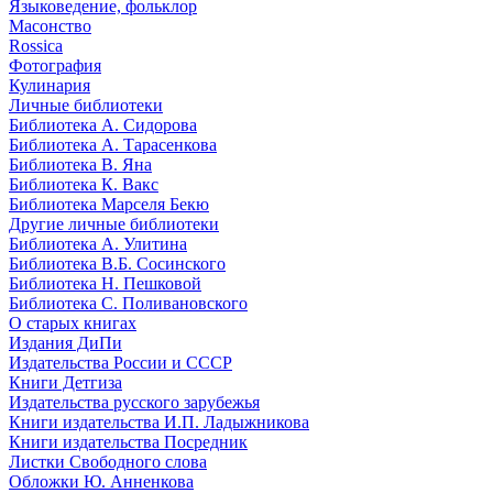
Языковедение, фольклор
Масонство
Rossica
Фотография
Кулинария
Личные библиотеки
Библиотека А. Сидорова
Библиотека А. Тарасенкова
Библиотека В. Яна
Библиотека К. Вакс
Библиотека Марселя Бекю
Другие личные библиотеки
Библиотека А. Улитина
Библиотека В.Б. Сосинского
Библиотека Н. Пешковой
Библиотека С. Поливановского
О старых книгах
Издания ДиПи
Издательства России и СССР
Книги Детгиза
Издательства русского зарубежья
Книги издательства И.П. Ладыжникова
Книги издательства Посредник
Листки Свободного слова
Обложки Ю. Анненкова