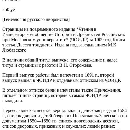
250 уе
[Генеалогия русского дворянства]
Страницы из повременного издания *Чтения в
Императорском обществе Истории и Древностей Российских
при Московском унниверситете* (ЧОИДР) за 1909 год Книга
третья. Двести тридцатая. Издана под заведыванием М.К.
Любавского.
В наличии общий титул выпуска, его содержание и далее
титул и страницы с работой В.Н. Сторожева.
Первый выпуск работы был напечатан в 1891 г., второй
выпуск вышел в ЧОИДР и отдельным оттиском из ЧОИДР.
В отдельном оттиске были напечатаны также Приложения,
пятьдесят пять страниц, которые в самом ЧОИДР не
выходили.
Переяславльская десятая верстальная и денежная раздачи 1584
г., список дворян и детей боярских Переяславль-Залесского по
документам 1550—1650 гг., список новгородских десятен,
список дворовых, приказных и служилых людей разных