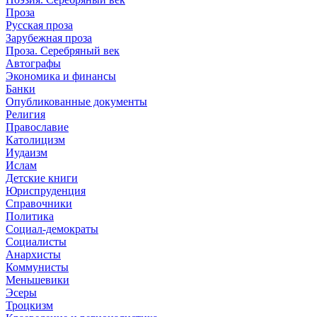
Проза
Русская проза
Зарубежная проза
Проза. Серебряный век
Автографы
Экономика и финансы
Банки
Опубликованные документы
Религия
Православие
Католицизм
Иудаизм
Ислам
Детские книги
Юриспруденция
Справочники
Политика
Социал-демократы
Социалисты
Анархисты
Коммунисты
Меньшевики
Эсеры
Троцкизм