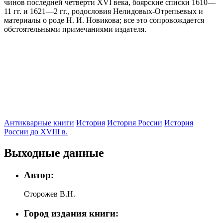
чинов последней четверти XVI века, боярские списки 1610—
11 гг. и 1621—2 гг., родословия Нелидовых-Отрепьевых и
материалы о роде Н. И. Новикова; все это сопровождается
обстоятельными примечаниями издателя.
Антикварные книги
История
История России
История
России до XVIII в.
Выходные данные
Автор:
Сторожев В.Н.
Город издания книги: