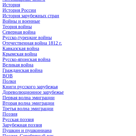
История
История России
История зарубежных стран
Войны и военные
Теория войны
Северная война
Русско-турецкие войны
Отечественная война 1812 г.
Кавказская война
Крымская война
Русско-японская война
Великая война
Гражданская война
ВОВ
Полки
Книги русского зарубежья
Дореволюционное зарубежье
Первая волна эмиграции
Вторая волна эмиграции
Третья волна эмиграции
Поэзия
Русская поэзия
Зарубежная поэзия
Пушкин и пушкиниана
Поэзия. Серебряный век