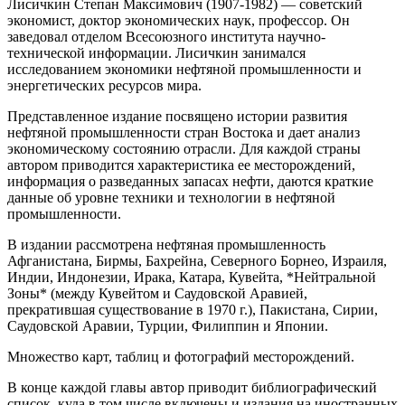
Лисичкин Степан Максимович (1907-1982) — советский
экономист, доктор экономических наук, профессор. Он
заведовал отделом Всесоюзного института научно-
технической информации. Лисичкин занимался
исследованием экономики нефтяной промышленности и
энергетических ресурсов мира.
Представленное издание посвящено истории развития
нефтяной промышленности стран Востока и дает анализ
экономическому состоянию отрасли. Для каждой страны
автором приводится характеристика ее месторождений,
информация о разведанных запасах нефти, даются краткие
данные об уровне техники и технологии в нефтяной
промышленности.
В издании рассмотрена нефтяная промышленность
Афганистана, Бирмы, Бахрейна, Северного Борнео, Израиля,
Индии, Индонезии, Ирака, Катара, Кувейта, *Нейтральной
Зоны* (между Кувейтом и Саудовской Аравией,
прекратившая существование в 1970 г.), Пакистана, Сирии,
Саудовской Аравии, Турции, Филиппин и Японии.
Множество карт, таблиц и фотографий месторождений.
В конце каждой главы автор приводит библиографический
список, куда в том числе включены и издания на иностранных