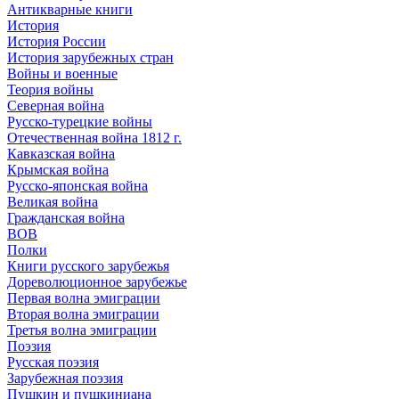
Антикварные книги
История
История России
История зарубежных стран
Войны и военные
Теория войны
Северная война
Русско-турецкие войны
Отечественная война 1812 г.
Кавказская война
Крымская война
Русско-японская война
Великая война
Гражданская война
ВОВ
Полки
Книги русского зарубежья
Дореволюционное зарубежье
Первая волна эмиграции
Вторая волна эмиграции
Третья волна эмиграции
Поэзия
Русская поэзия
Зарубежная поэзия
Пушкин и пушкиниана