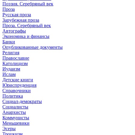
Поэзия. Серебряный век
Проза
Русская проза
Зарубежная проза
Проза. Серебряный век
Автографы
Экономика и финансы
Банки
Опубликованные документы
Религия
Православие
Католицизм
Иудаизм
Ислам
Детские книги
Юриспруденция
Справочники
Политика
Социал-демократы
Социалисты
Анархисты
Коммунисты
Меньшевики
Эсеры
Троцкизм