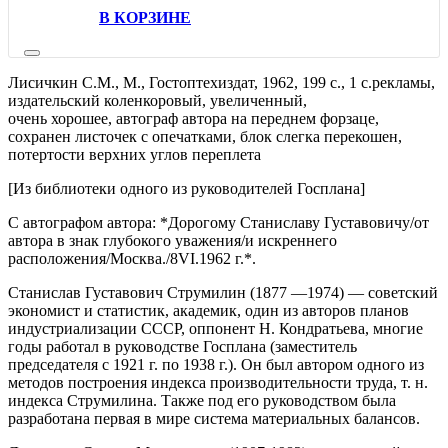
В КОРЗИНЕ
Лисичкин С.М.,
М.,
Гостоптехиздат,
1962,
199 с., 1 с.рекламы,
издательский коленкоровый,
увеличенный,
очень хорошее, автограф автора на переднем форзаце,
сохранен листочек с опечатками, блок слегка перекошен,
потертости верхних углов переплета
[Из библиотеки одного из руководителей Госплана]
С автографом автора: *Дорогому Станиславу Густавовичу/от
автора в знак глубокого уважения/и искреннего
расположения/Москва./8VI.1962 г.*.
Станислав Густавович Струмилин (1877 —1974) — советский
экономист и статистик, академик, один из авторов планов
индустриализации СССР, оппонент Н. Кондратьева, многие
годы работал в руководстве Госплана (заместитель
председателя с 1921 г. по 1938 г.). Он был автором одного из
методов построения индекса производительности труда, т. н.
индекса Струмилина. Также под его руководством была
разработана первая в мире система материальных балансов.