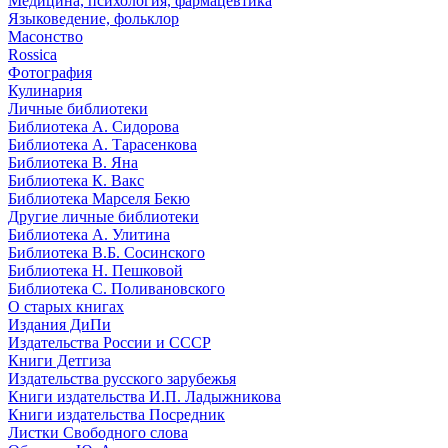
Медицина, психология, фармацевтика
Языковедение, фольклор
Масонство
Rossica
Фотография
Кулинария
Личные библиотеки
Библиотека А. Сидорова
Библиотека А. Тарасенкова
Библиотека В. Яна
Библиотека К. Вакс
Библиотека Марселя Бекю
Другие личные библиотеки
Библиотека А. Улитина
Библиотека В.Б. Сосинского
Библиотека Н. Пешковой
Библиотека С. Поливановского
О старых книгах
Издания ДиПи
Издательства России и СССР
Книги Детгиза
Издательства русского зарубежья
Книги издательства И.П. Ладыжникова
Книги издательства Посредник
Листки Свободного слова