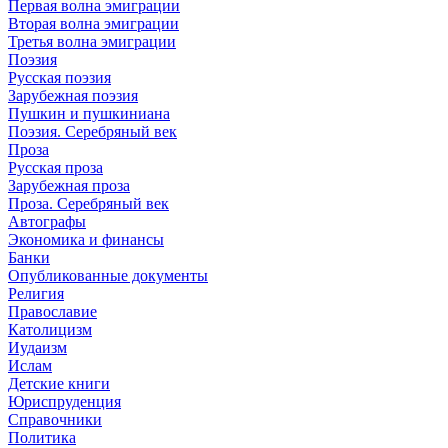
Первая волна эмиграции
Вторая волна эмиграции
Третья волна эмиграции
Поэзия
Русская поэзия
Зарубежная поэзия
Пушкин и пушкиниана
Поэзия. Серебряный век
Проза
Русская проза
Зарубежная проза
Проза. Серебряный век
Автографы
Экономика и финансы
Банки
Опубликованные документы
Религия
Православие
Католицизм
Иудаизм
Ислам
Детские книги
Юриспруденция
Справочники
Политика