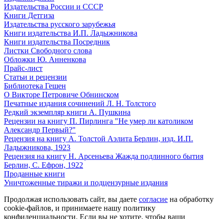
Издательства России и СССР
Книги Детгиза
Издательства русского зарубежья
Книги издательства И.П. Ладыжникова
Книги издательства Посредник
Листки Свободного слова
Обложки Ю. Анненкова
Прайс-лист
Статьи и рецензии
Библиотека Гешен
О Викторе Петровиче Обнинском
Печатные издания сочинений Л. Н. Толстого
Редкий экземпляр книги А. Пушкина
Рецензии на книгу П. Пирлинга "Не умер ли католиком
Александр Первый?"
Рецензия на книгу А. Толстой Аэлита Берлин, изд. И.П.
Ладыжникова, 1923
Рецензия на книгу Н. Арсеньева Жажда подлинного бытия
Берлин, С. Ефрон, 1922
Проданные книги
Уничтоженные тиражи и подцензурные издания
Продолжая использовать сайт, вы даете
согласие
на обработку
cookie-файлов, и принимаете нашу политику
конфиденциальности. Если вы не хотите, чтобы ваши