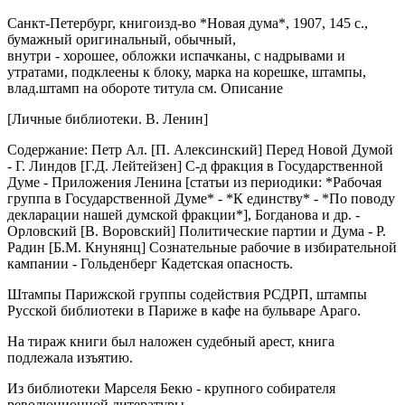
Санкт-Петербург,
книгоизд-во *Новая дума*,
1907,
145 с.,
бумажный оригинальный,
обычный,
внутри - хорошее, обложки испачканы, с надрывами и
утратами, подклеены к блоку, марка на корешке, штампы,
влад.штамп на обороте титула см. Описание
[Личные библиотеки. В. Ленин]
Содержание: Петр Ал. [П. Алексинский] Перед Новой Думой
- Г. Линдов [Г.Д. Лейтейзен] С-д фракция в Государственной
Думе - Приложения Ленина [статьи из периодики: *Рабочая
группа в Государственной Думе* - *К единству* - *По поводу
декларации нашей думской фракции*], Богданова и др. -
Орловский [В. Воровский] Политические партии и Дума - Р.
Радин [Б.М. Кнунянц] Сознательные рабочие в избирательной
кампании - Гольденберг Кадетская опасность.
Штампы Парижской группы содействия РСДРП, штампы
Русской библиотеки в Париже в кафе на бульваре Араго.
На тираж книги был наложен судебный арест, книга
подлежала изъятию.
Из библиотеки Марселя Бекю - крупного собирателя
революционной литературы.