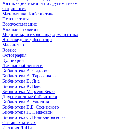
Антикварные книги по другим темам
Социология
Математика. Кибернетика
Путешествия
Воздухоплавание
Алхимия, гадания
Медицина, психология, фармацевтика
Языковедение, фольклор
Масонство
Rossica
Фотография
Кулинария
Личные библиотеки
Библиотека А. Сидорова
Библиотека А. Тарасенкова
Библиотека В. Яна
Библиотека К. Вакс
Библиотека Марселя Бекю
Другие личные библиотеки
Библиотека А. Улитина
Библиотека В.Б. Сосинского
Библиотека Н. Пешковой
Библиотека С. Поливановского
О старых книгах
Издания ДиПи