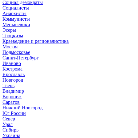
Социал-демократы
Социалисты
Анархисты
Коммунисты
Меньшевики
Эсеры
Троцкизм
Краеведение и регионалистика
Москва
Подмосковье
Санкт-Петербург
Иваново
Кострома
Ярославль
Новгород
Тверь
Владимир
Воронеж
Саратов
Нижний Новгород
Юг России
Север
Урал
Сибирь
Украина