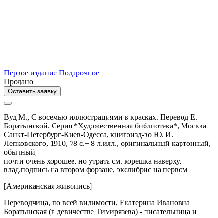
Первое издание
Подарочное
Продано
Оставить заявку
Вуд М.,
С восемью иллюстрациями в красках. Перевод Е.
Боратынской. Серия *Художественная библиотека*,
Москва-
Санкт-Петербург-Киев-Одесса,
книгоизд-во Ю. И.
Лепковского,
1910,
78 с.+ 8 л.илл.,
оригинальный картонный,
обычный,
почти очень хорошее, но утрата см. корешка наверху,
влад.подпись на втором форзаце, экслибрис на первом
[Американская живопись]
Переводчица, по всей видимости, Екатерина Ивановна
Боратынская (в девичестве Тимирязева) - писательница и