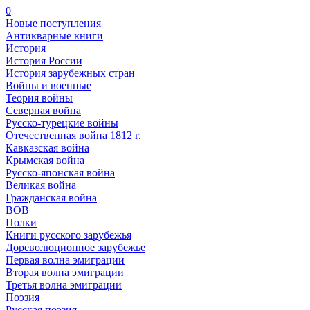
0
Новые поступления
Антикварные книги
История
История России
История зарубежных стран
Войны и военные
Теория войны
Северная война
Русско-турецкие войны
Отечественная война 1812 г.
Кавказская война
Крымская война
Русско-японская война
Великая война
Гражданская война
ВОВ
Полки
Книги русского зарубежья
Дореволюционное зарубежье
Первая волна эмиграции
Вторая волна эмиграции
Третья волна эмиграции
Поэзия
Русская поэзия