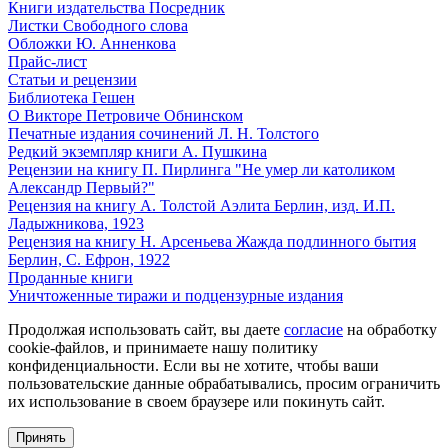
Книги издательства Посредник
Листки Свободного слова
Обложки Ю. Анненкова
Прайс-лист
Статьи и рецензии
Библиотека Гешен
О Викторе Петровиче Обнинском
Печатные издания сочинений Л. Н. Толстого
Редкий экземпляр книги А. Пушкина
Рецензии на книгу П. Пирлинга "Не умер ли католиком
Александр Первый?"
Рецензия на книгу А. Толстой Аэлита Берлин, изд. И.П.
Ладыжникова, 1923
Рецензия на книгу Н. Арсеньева Жажда подлинного бытия
Берлин, С. Ефрон, 1922
Проданные книги
Уничтоженные тиражи и подцензурные издания
Продолжая использовать сайт, вы даете
согласие
на обработку
cookie-файлов, и принимаете нашу политику
конфиденциальности. Если вы не хотите, чтобы ваши
пользовательские данные обрабатывались, просим ограничить
их использование в своем браузере или покинуть сайт.
Принять