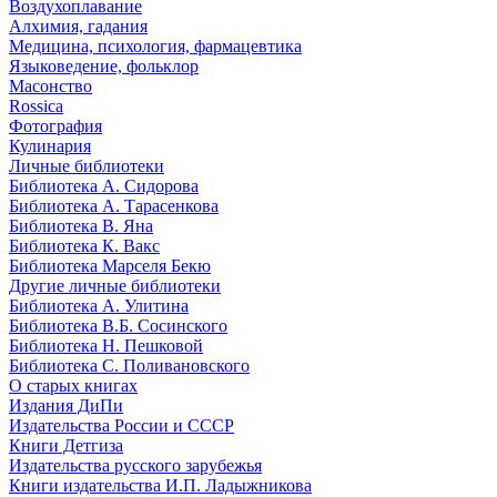
Воздухоплавание
Алхимия, гадания
Медицина, психология, фармацевтика
Языковедение, фольклор
Масонство
Rossica
Фотография
Кулинария
Личные библиотеки
Библиотека А. Сидорова
Библиотека А. Тарасенкова
Библиотека В. Яна
Библиотека К. Вакс
Библиотека Марселя Бекю
Другие личные библиотеки
Библиотека А. Улитина
Библиотека В.Б. Сосинского
Библиотека Н. Пешковой
Библиотека С. Поливановского
О старых книгах
Издания ДиПи
Издательства России и СССР
Книги Детгиза
Издательства русского зарубежья
Книги издательства И.П. Ладыжникова