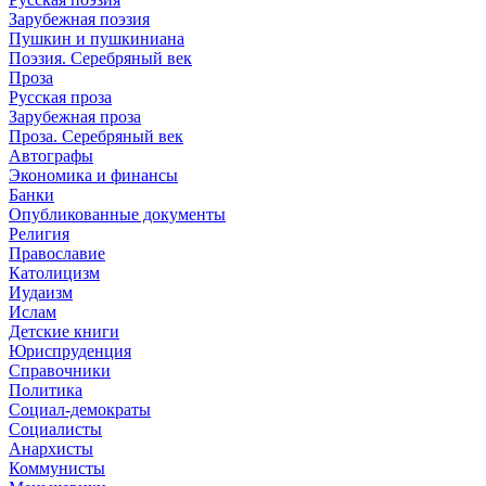
Зарубежная поэзия
Пушкин и пушкиниана
Поэзия. Серебряный век
Проза
Русская проза
Зарубежная проза
Проза. Серебряный век
Автографы
Экономика и финансы
Банки
Опубликованные документы
Религия
Православие
Католицизм
Иудаизм
Ислам
Детские книги
Юриспруденция
Справочники
Политика
Социал-демократы
Социалисты
Анархисты
Коммунисты