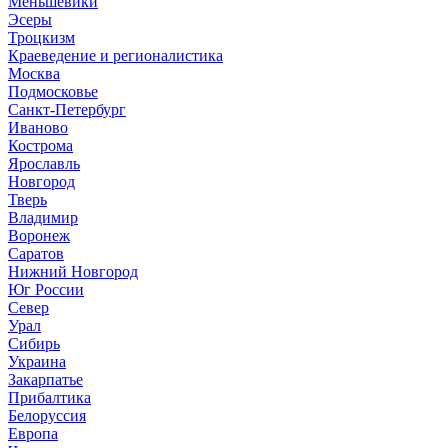
Меньшевики
Эсеры
Троцкизм
Краеведение и регионалистика
Москва
Подмосковье
Санкт-Петербург
Иваново
Кострома
Ярославль
Новгород
Тверь
Владимир
Воронеж
Саратов
Нижний Новгород
Юг России
Север
Урал
Сибирь
Украина
Закарпатье
Прибалтика
Белоруссия
Европа