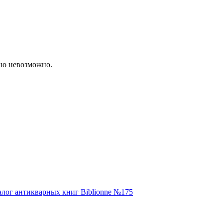
но невозможно.
алог антикварных книг Biblionne №175