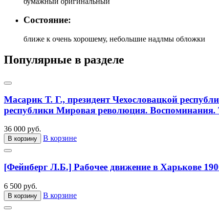
бумажный оригинальный
Состояние:
ближе к очень хорошему, небольшие надлмы обложки
Популярные в разделе
Масарик Т. Г., президент Чехословацкой республ
республики Мировая революция. Воспоминания. Т
36 000 руб.
В корзине
В корзину
[Фейнберг Л.Б.] Рабочее движение в Харькове 190
6 500 руб.
В корзине
В корзину