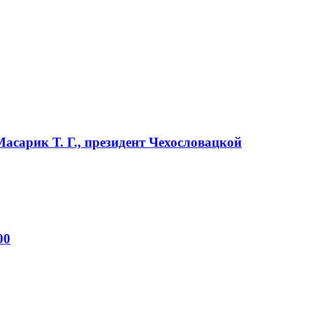
Масарик Т. Г., президент Чехословацкой
00