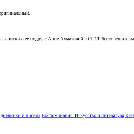
оригинальный,
ть записки о ее подруге Анне Ахматовой в СССР было решитель
 дневники и письма
Воспоминания. Искусство и литература
Кат